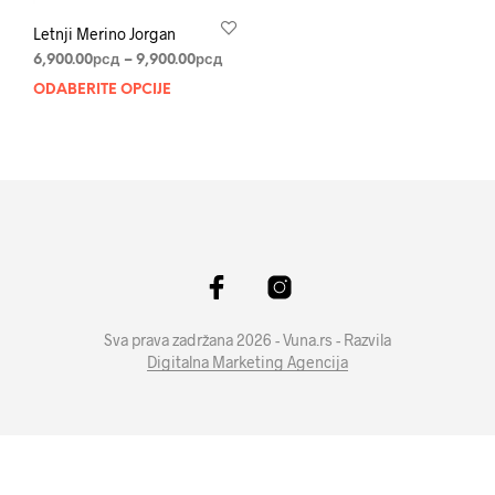
Letnji Merino Jorgan
Raspon
6,900.00
рсд
–
9,900.00
рсд
cena:
ODABERITE OPCIJE
Ovaj
od
proizvod
6,900.00рсд
ima
do
više
9,900.00рсд
varijanti.
Opcije
mogu
biti
izabrane
na
stranici
Sva prava zadržana 2026 - Vuna.rs - Razvila
proizvoda.
Digitalna Marketing Agencija