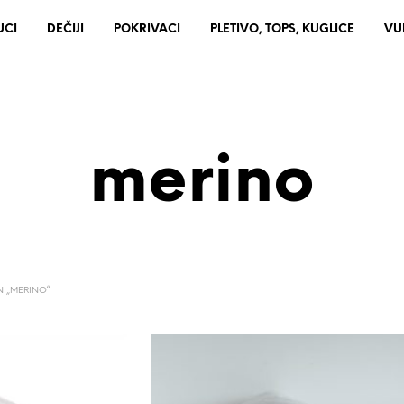
UCI
DEČIJI
POKRIVACI
PLETIVO, TOPS, KUGLICE
VU
merino
 „MERINO“