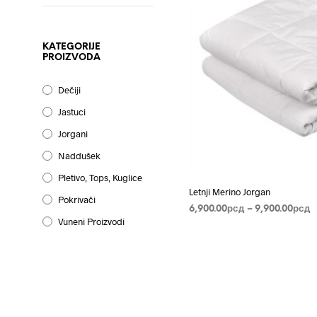
KATEGORIJE
PROIZVODA
Dečiji
Jastuci
Jorgani
Naddušek
Pletivo, Tops, Kuglice
Letnji Merino Jorgan
Pokrivači
R
6,900.00
рсд
–
9,900.00
рсд
Vuneni Proizvodi
c
ODABERITE OPCIJE
Ovaj
o
proizvo
6
ima
d
9
više
varijanti
Opcije