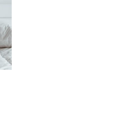
O
D
A
U
K
O
R
P
I
.