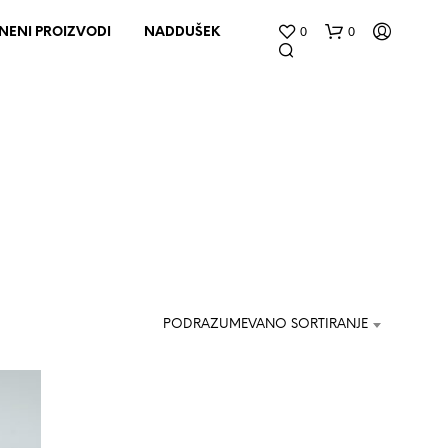
0
0
NENI PROIZVODI
NADDUŠEK
N
E
M
PODRAZUMEVANO SORTIRANJE
A
P
R
O
I
Z
V