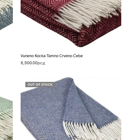
Vuneno Kocka Tamno Crveno Ćebe
8,500.00
рсд
DODAJ U KORPU
OUT OF STOCK