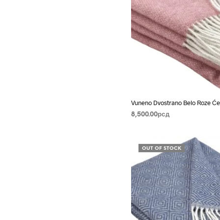
Vuneno Dvostrano Belo Roze Ć
8,500.00
рсд
DODAJ U KORPU
OUT OF STOCK