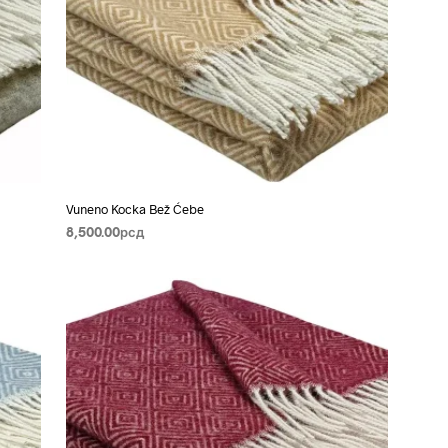
Vuneno Kocka Bež Ćebe
8,500.00
рсд
DODAJ U KORPU