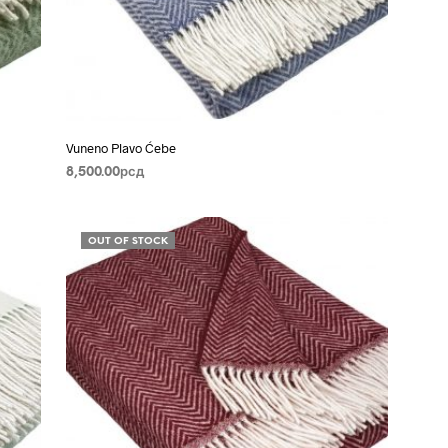
Vuneno Plavo Ćebe
8,500.00
рсд
PROČITAJTE JOŠ
OUT OF STOCK