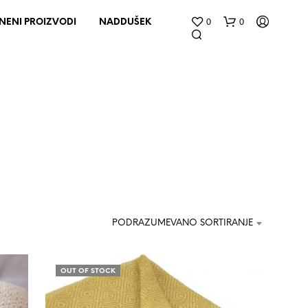
0
0
NENI PROIZVODI
NADDUŠEK
N
E
M
PODRAZUMEVANO SORTIRANJE
A
P
R
O
OUT OF STOCK
I
Z
V