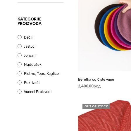
KATEGORIJE
PROIZVODA
Dečiji
Jastuci
Jorgani
Naddušek
Pletivo, Tops, Kuglice
Beretka od čiste vune
Pokrivači
2,400.00
рсд
Vuneni Proizvodi
ODABERITE OPCIJE
Ovaj
proizvo
OUT OF STOCK
ima
više
varijanti
Opcije