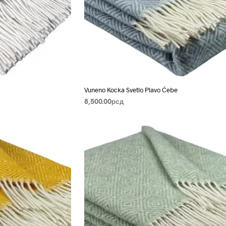
Vuneno Kocka Svetlo Plavo Ćebe
8,500.00
рсд
DODAJ U KORPU