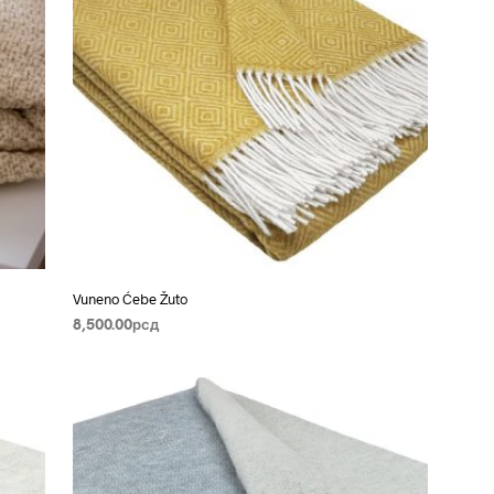
O
D
A
U
K
O
R
P
I
.
Vuneno Ćebe Žuto
8,500.00
рсд
PROČITAJTE JOŠ