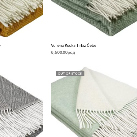
e
Vuneno Kocka Tirkiz Ćebe
8,500.00
рсд
DODAJ U KORPU
OUT OF STOCK