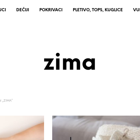
UCI
DEČIJI
POKRIVACI
PLETIVO, TOPS, KUGLICE
VU
zima
 „ZIMA“