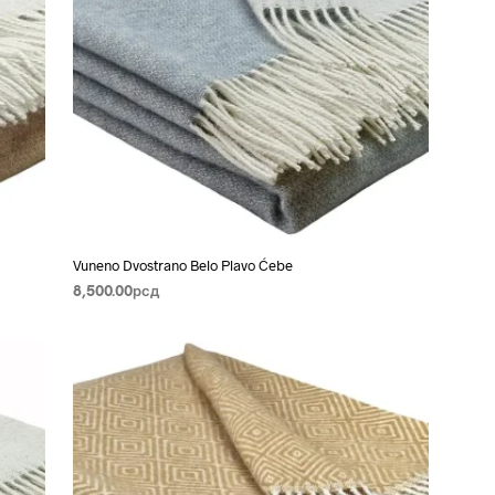
Vuneno Dvostrano Belo Plavo Ćebe
8,500.00
рсд
DODAJ U KORPU