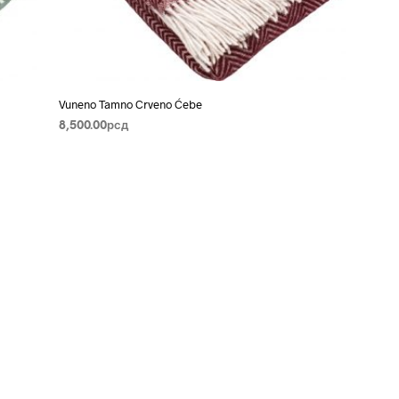
Vuneno Tamno Crveno Ćebe
8,500.00
рсд
PROČITAJTE JOŠ