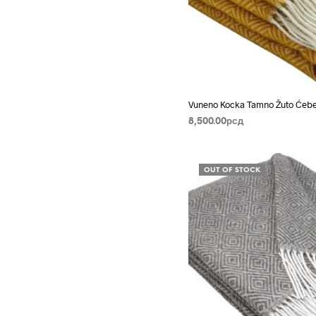
Vuneno Kocka Tamno Žuto Ćeb
8,500.00
рсд
DODAJ U KORPU
OUT OF STOCK