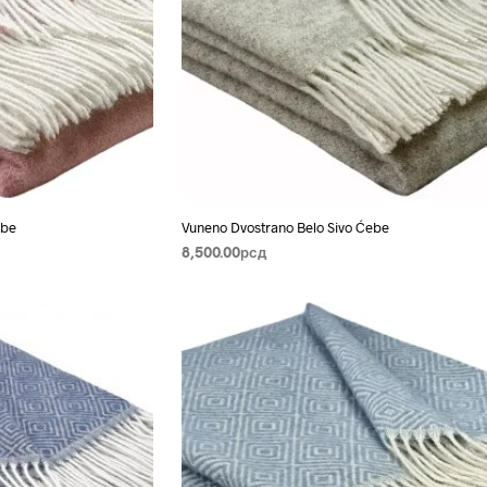
ebe
Vuneno Dvostrano Belo Sivo Ćebe
8,500.00
рсд
DODAJ U KORPU