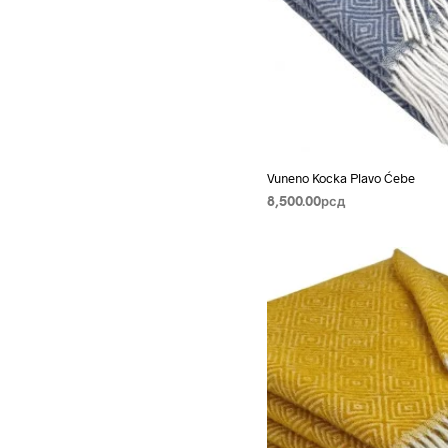
Vuneno Kocka Plavo Ćebe
8,500.00
рсд
PROČITAJTE JOŠ