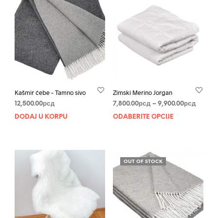
Kašmir ćebe – Tamno sivo
Zimski Merino Jorgan
Raspo
12,500.00
рсд
7,800.00
рсд
–
9,900.00
рсд
cena:
DODAJ U KORPU
ODABERITE OPCIJE
Ovaj
od
proi
7,800.
ima
do
više
9,900.
varij
OUT OF STOCK
Opci
mog
biti
izab
na