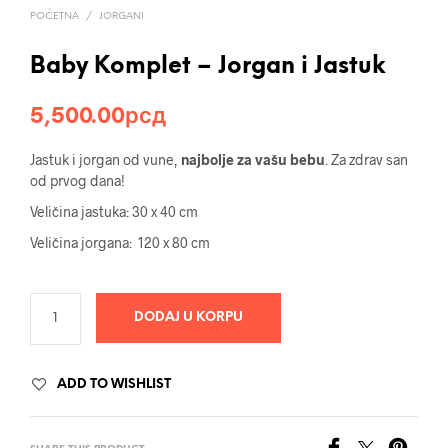
POČETNA
/
JORGANI
Baby Komplet – Jorgan i Jastuk
5,500.00
рсд
Jastuk i jorgan od vune,
najbolje za vašu bebu
. Za zdrav san
od prvog dana!
Veličina jastuka: 30 x 40 cm
Veličina jorgana: 120 x 80 cm
DODAJ U KORPU
ADD TO WISHLIST