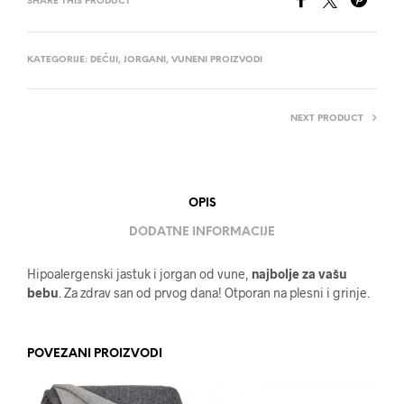
SHARE THIS PRODUCT
KATEGORIJE:
DEČIJI
,
JORGANI
,
VUNENI PROIZVODI
NEXT PRODUCT
OPIS
DODATNE INFORMACIJE
Hipoalergenski jastuk i jorgan od vune,
najbolje za vašu
bebu
. Za zdrav san od prvog dana! Otporan na plesni i grinje.
POVEZANI PROIZVODI