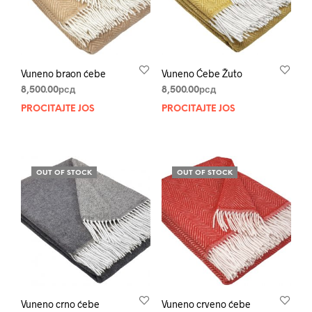
Vuneno braon ćebe
Vuneno Ćebe Žuto
8,500.00
рсд
8,500.00
рсд
PROČITAJTE JOŠ
PROČITAJTE JOŠ
OUT OF STOCK
OUT OF STOCK
Vuneno crno ćebe
Vuneno crveno ćebe